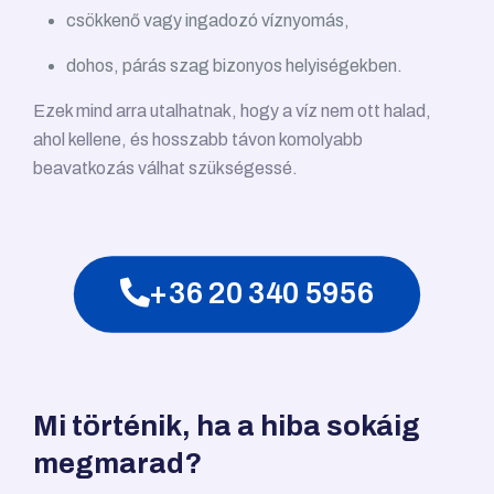
csökkenő vagy ingadozó víznyomás,
dohos, párás szag bizonyos helyiségekben.
Ezek mind arra utalhatnak, hogy a víz nem ott halad,
ahol kellene, és hosszabb távon komolyabb
beavatkozás válhat szükségessé.
+36 20 340 5956
Mi történik, ha a hiba sokáig
megmarad?