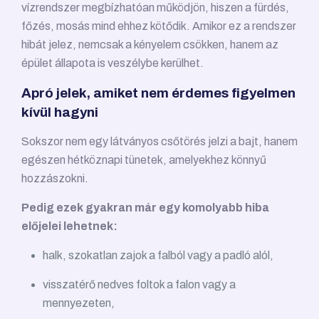
vízrendszer megbízhatóan működjön, hiszen a fürdés,
főzés, mosás mind ehhez kötődik. Amikor ez a rendszer
hibát jelez, nemcsak a kényelem csökken, hanem az
épület állapota is veszélybe kerülhet.
Apró jelek, amiket nem érdemes figyelmen
kívül hagyni
Sokszor nem egy látványos csőtörés jelzi a bajt, hanem
egészen hétköznapi tünetek, amelyekhez könnyű
hozzászokni.
Pedig ezek gyakran már egy komolyabb hiba
előjelei lehetnek:
halk, szokatlan zajok a falból vagy a padló alól,
visszatérő nedves foltok a falon vagy a
mennyezeten,