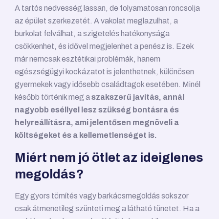
A tartós nedvesség lassan, de folyamatosan roncsolja
az épület szerkezetét. A vakolat meglazulhat, a
burkolat felválhat, a szigetelés hatékonysága
csökkenhet, és idővel megjelenhet a penész is. Ezek
már nemcsak esztétikai problémák, hanem
egészségügyi kockázatot is jelenthetnek, különösen
gyermekek vagy idősebb családtagok esetében. Minél
később történik meg a
szakszerű javítás, annál
nagyobb eséllyel lesz szükség bontásra és
helyreállításra, ami jelentősen megnöveli a
költségeket és a kellemetlenséget is.
Miért nem jó ötlet az ideiglenes
megoldás?
Egy gyors tömítés vagy barkácsmegoldás sokszor
csak átmenetileg szünteti meg a látható tünetet. Ha a