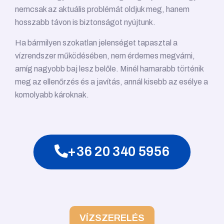
nemcsak az aktuális problémát oldjuk meg, hanem
hosszabb távon is biztonságot nyújtunk.
Ha bármilyen szokatlan jelenséget tapasztal a
vízrendszer működésében, nem érdemes megvárni,
amíg nagyobb baj lesz belőle. Minél hamarabb történik
meg az ellenőrzés és a javítás, annál kisebb az esélye a
komolyabb károknak.
+36 20 340 5956
VÍZSZERELÉS