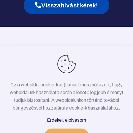
Visszahívást kérek!
Ez a weboldal cookie-kat (sütiket) használ azért, hogy
weboldalunk használata során a lehető legjobb élményt
tudjuk biztosítani. A weboldalunkon történő további
böngészéssel hozzájárul a cookie-k használatához.
© 2026 Víz-, gáz-, fűtésszerelés Budapest •
Érdekel, elolvasom
Minden jog fenntartva!
Adatkezelési Tájékoztató