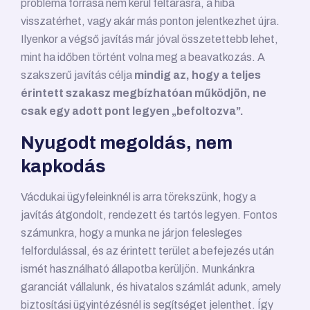
probléma forrása nem kerül feltárásra, a hiba
visszatérhet, vagy akár más ponton jelentkezhet újra.
Ilyenkor a végső javítás már jóval összetettebb lehet,
mint ha időben történt volna meg a beavatkozás. A
szakszerű javítás célja
mindig az, hogy a teljes
érintett szakasz megbízhatóan működjön, ne
csak egy adott pont legyen „befoltozva”.
Nyugodt megoldás, nem
kapkodás
Vácdukai ügyfeleinknél is arra törekszünk, hogy a
javítás átgondolt, rendezett és tartós legyen. Fontos
számunkra, hogy a munka ne járjon felesleges
felfordulással, és az érintett terület a befejezés után
ismét használható állapotba kerüljön. Munkánkra
garanciát vállalunk, és hivatalos számlát adunk, amely
biztosítási ügyintézésnél is segítséget jelenthet. Így