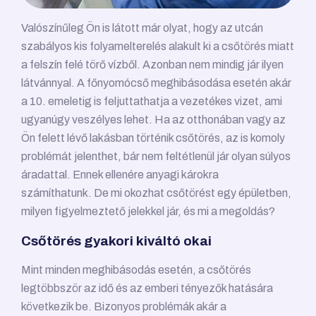
Valószínűleg Ön is látott már olyat, hogy az utcán
szabályos kis folyamelterelés alakult ki a csőtörés miatt
a felszín felé törő vízből. Azonban nem mindig jár ilyen
látvánnyal. A főnyomócső meghibásodása esetén akár
a 10. emeletig is feljuttathatja a vezetékes vizet, ami
ugyanúgy veszélyes lehet. Ha az otthonában vagy az
Ön felett lévő lakásban történik csőtörés, az is komoly
problémát jelenthet, bár nem feltétlenül jár olyan súlyos
áradattal. Ennek ellenére anyagi károkra
számíthatunk. De mi okozhat csőtörést egy épületben,
milyen figyelmeztető jelekkel jár, és mi a megoldás?
Csőtörés gyakori kiváltó okai
Mint minden meghibásodás esetén, a csőtörés
legtöbbször az idő és az emberi tényezők hatására
következik be. Bizonyos problémák akár a