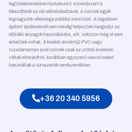
legtökéletesebben kivitelezett vízrendszert is
kikezdhetik az idő előrehaladtával. A csövek egyik
legnagyobb ellensége például a korrózió. A régebben
épített épületeknél nem mindig helyeztek hangsúlyt az
időtálló anyagok használatára, sőt, sokszor még el sem
érhetőek voltak. A kisebb átmérőjű PVC vagy
rozsdamentes acél csövek csak az utóbbi években
váltak elterjedtté; korábban egyszerű vascsöveket
használtak a vízvezeték rendszerekben.
+36 20 340 5956