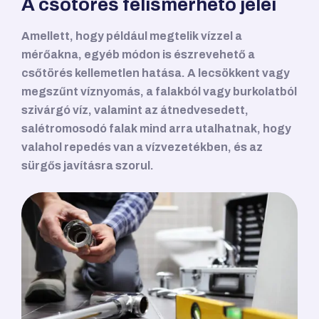
A csőtörés felismerhető jelei
Amellett, hogy például megtelik vízzel a
mérőakna, egyéb módon is észrevehető a
csőtörés kellemetlen hatása. A lecsökkent vagy
megszűnt víznyomás, a falakból vagy burkolatból
szivárgó víz, valamint az átnedvesedett,
salétromosodó falak mind arra utalhatnak, hogy
valahol repedés van a vízvezetékben, és az
sürgős javításra szorul.