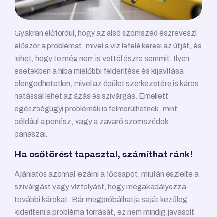
Gyakran előfordul, hogy az alsó szomszéd észreveszi
először a problémát, mivel a víz lefelé keresi az útját, és
lehet, hogy te még nem is vettél észre semmit. Ilyen
esetekben a hiba mielőbbi felderítése és kijavítása
elengedhetetlen, mivel az épület szerkezetére is káros
hatással lehet az ázás és szivárgás. Emellett
egészségügyi problémák is felmerülhetnek, mint
például a penész, vagy a zavaró szomszédok
panaszai.
Ha csőtörést tapasztal, számíthat ránk!
Ajánlatos azonnal lezárni a főcsapot, miután észlelte a
szivárgást vagy vízfolyást, hogy megakadályozza
további károkat. Bár megpróbálhatja saját kezűleg
kideríteni a probléma forrását, ez nem mindig javasolt