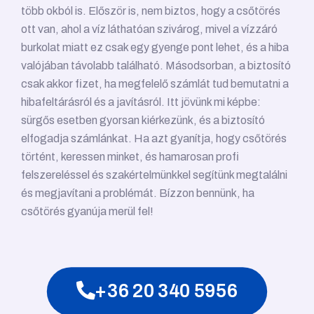
több okból is. Először is, nem biztos, hogy a csőtörés
ott van, ahol a víz láthatóan szivárog, mivel a vízzáró
burkolat miatt ez csak egy gyenge pont lehet, és a hiba
valójában távolabb található. Másodsorban, a biztosító
csak akkor fizet, ha megfelelő számlát tud bemutatni a
hibafeltárásról és a javításról. Itt jövünk mi képbe:
sürgős esetben gyorsan kiérkezünk, és a biztosító
elfogadja számlánkat. Ha azt gyanítja, hogy csőtörés
történt, keressen minket, és hamarosan profi
felszereléssel és szakértelmünkkel segítünk megtalálni
és megjavítani a problémát. Bízzon bennünk, ha
csőtörés gyanúja merül fel!
+36 20 340 5956