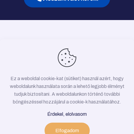
Ez a weboldal cookie-kat (sütiket) használ azért, hogy
weboldalunk használata során a lehető legjobb élményt
tudjuk biztosítani. A weboldalunkon történő további
böngészéssel hozzájárul a cookie-k használatához.
© 2026 Víz-, gáz-, fűtésszerelés Budapest •
Érdekel, elolvasom
Minden jog fenntartva!
Adatkezelési Tájékoztató
Elfogadom