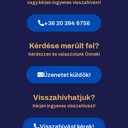
vagy kérjen ingyenes visszahívást!
+36 20 394 6756
Kérdése merült fel?
Kérdezzen és válaszolunk Önnek!
Üzenetet küldök!
Visszahívhatjuk?
Kérjen ingyenes visszahívást!
Visszahívást kérek!