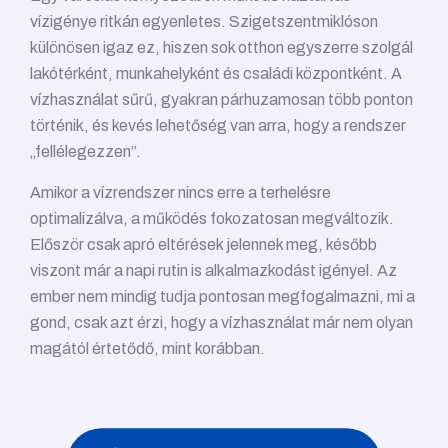
vízigénye ritkán egyenletes. Szigetszentmiklóson
különösen igaz ez, hiszen sok otthon egyszerre szolgál
lakótérként, munkahelyként és családi központként. A
vízhasználat sűrű, gyakran párhuzamosan több ponton
történik, és kevés lehetőség van arra, hogy a rendszer
„fellélegezzen”.
Amikor a vízrendszer nincs erre a terhelésre
optimalizálva, a működés fokozatosan megváltozik.
Először csak apró eltérések jelennek meg, később
viszont már a napi rutin is alkalmazkodást igényel. Az
ember nem mindig tudja pontosan megfogalmazni, mi a
gond, csak azt érzi, hogy a vízhasználat már nem olyan
magától értetődő, mint korábban.