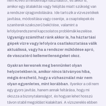
nem követi a mindennapi használatot, és akkor is,
amikor egy átalakítás vagy felújítás miatt szükség van
a rendszer újragondolására. Ide tartozik a vízvezetékek
javítása, módosítása vagy cseréje, a csaptelepek és
szaniterek szakszerű bekötése, valamint a
lefolyórendszerrel kapcsolatos problémák kezelése.
Ugyanígy számíthat ránk akkor is, ha háztartási
gépek vízre vagy lefolyóra csatlakoztatása válik
aktuálissá, vagy ha a rendszer működése apró,
de visszatérő kellemetlenségeket okoz.
Gyakran keresnek meg bennünket olyan
helyzetekben is, amikor nincs látványos hiba,
mégis érezhető, hogy a vízhasználat már nem
olyan egyenletes, mint korábban.
Ilyenkor a cél nem
egy gyors javítás, hanem annak feltárása, hogy mi
okozza a bizonytalanságot, és hogyan lehet hosszú
távon stabil megoldást kialakítani. A vízszerelés ebben