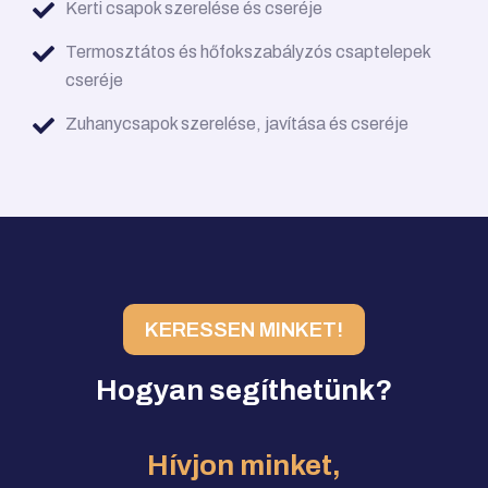
Kerti csapok szerelése és cseréje
Termosztátos és hőfokszabályzós csaptelepek
cseréje
Zuhanycsapok szerelése, javítása és cseréje
KERESSEN MINKET!
Hogyan segíthetünk?
Hívjon minket,