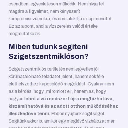
csendben, egyenletesen működik. Nem hívja fel
magára a figyelmet, nem kényszerít
kompromisszumokra, és nem alakítja a nap menetét.
Ez az a pont, ahol a vízszerelés valódi értéke
megmutatkozik.
Miben tudunk segíteni
Szigetszentmiklóson?
Szigetszentmiklós területén nem egyetlen jól
körülhatárolható feladatot jelent, hanem sokféle
élethelyzethez kapcsolódó megoldást. Gyakran nem
az a kérdés, hogy „mi romlott el”, hanem az, hogy
hogyan
lehet a vízrendszert újra megbízhatóvá,
kiszámíthatóvá és az adott otthon működéséhez
illeszkedővé tenni.
Ebben nyújtunk segítséget.
Segítünk akkor is, amikor egy meglévő vízhálózat már