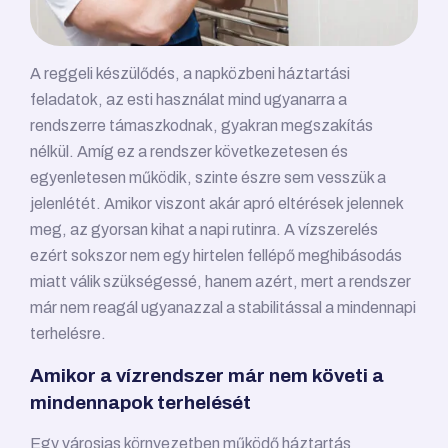
A reggeli készülődés, a napközbeni háztartási
feladatok, az esti használat mind ugyanarra a
rendszerre támaszkodnak, gyakran megszakítás
nélkül. Amíg ez a rendszer következetesen és
egyenletesen működik, szinte észre sem vesszük a
jelenlétét. Amikor viszont akár apró eltérések jelennek
meg, az gyorsan kihat a napi rutinra. A vízszerelés
ezért sokszor nem egy hirtelen fellépő meghibásodás
miatt válik szükségessé, hanem azért, mert a rendszer
már nem reagál ugyanazzal a stabilitással a mindennapi
terhelésre.
Amikor a vízrendszer már nem követi a
mindennapok terhelését
Egy városias környezetben működő háztartás