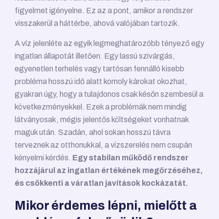
figyelmet igényelne. Ez az a pont, amikor a rendszer
visszakerül a háttérbe, ahová valójában tartozik.
A víz jelenléte az egyik legmeghatározóbb tényező egy
ingatlan állapotát illetően. Egy lassú szivárgás,
egyenetlen terhelés vagy tartósan fennálló kisebb
probléma hosszú idő alatt komoly károkat okozhat,
gyakran úgy, hogy a tulajdonos csak későn szembesül a
következményekkel. Ezek a problémák nem mindig
látványosak, mégis jelentős költségeket vonhatnak
maguk után. Szadán, ahol sokan hosszú távra
terveznek az otthonukkal, a vízszerelés nem csupán
kényelmi kérdés.
Egy stabilan működő rendszer
hozzájárul az ingatlan értékének megőrzéséhez,
és csökkenti a váratlan javítások kockázatát.
Mikor érdemes lépni, mielőtt a