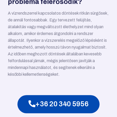
probléma felerősödik?
A vízrendszerrel kapcsolatos döntések ritkán sürgősek,
de annál fontosabbak. Egy tervezett felújítás,
átalakítás vagy megváltozott élethelyzet mind olyan
alkalom, amikor érdemes átgondolni a rendszer
állapotát. Ilyenkor a vízszerelés megelőző lépésként is
értelmezhető, amely hosszú távon nyugalmat biztosít.
Az időben meghozott döntések általában kevesebb
felfordulással járnak, mégis jelentősen javítják a
mindennapi használatot, és segítenek elkerülni a
későbbi kellemetlenségeket.
+36 20 340 5956