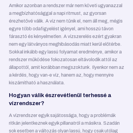
Amikor azonban a rendszer már nem követi ugyanazzal
a megbízhatósággal a napi ritmust, az gyorsan
érezhetővé válik. A víz nem tűnik el, nem áll meg, mégis
egyre több odafigyelést igényel, ami hosszú távon
fárasztó és kényelmetlen. A vízszerelés ezért gyakran
nem egy látványos meghibásodás miatt kerül előtérbe.
Sokkal inkább egy lassú folyamat eredménye, amikor a
rendszer működése fokozatosan eltávolodik attól az
állapottól, amit korábban megszoktunk. Ilyenkor nem az
a kérdés, hogy van-e víz, hanem az, hogy mennyire
kiszámítható a használata.
Hogyan válik észrevétlenül terhessé a
vízrendszer?
A vízrendszer egyik sajátossága, hogy a problémák
ritkán jelentkeznek egyik pillanatról a másikra. Szadán
sok esetben a változás olyan lassú, hogy csak utólag