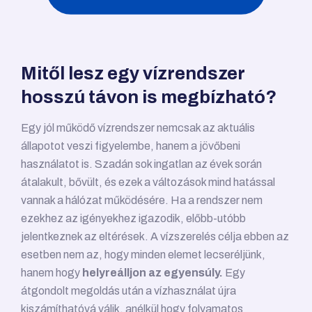
Mitől lesz egy vízrendszer
hosszú távon is megbízható?
Egy jól működő vízrendszer nemcsak az aktuális
állapotot veszi figyelembe, hanem a jövőbeni
használatot is. Szadán sok ingatlan az évek során
átalakult, bővült, és ezek a változások mind hatással
vannak a hálózat működésére. Ha a rendszer nem
ezekhez az igényekhez igazodik, előbb-utóbb
jelentkeznek az eltérések. A vízszerelés célja ebben az
esetben nem az, hogy minden elemet lecseréljünk,
hanem hogy
helyreálljon az egyensúly.
Egy
átgondolt megoldás után a vízhasználat újra
kiszámíthatóvá válik, anélkül hogy folyamatos