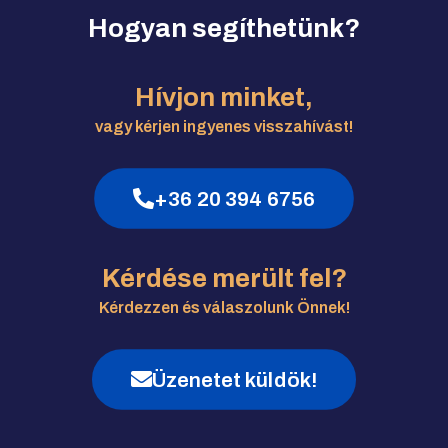
Hogyan segíthetünk?
Hívjon minket,
vagy kérjen ingyenes visszahívást!
+36 20 394 6756
Kérdése merült fel?
Kérdezzen és válaszolunk Önnek!
Üzenetet küldök!