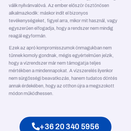
válik nyilvánvalóvá. Az ember először ösztönösen
alkalmazkodik: máskor indít el bizonyos
tevékenységeket, figyel arra, mikor mit használ, vagy
egyszerűen elfogadja, hogy a rendszer nem mindig
reagál egyformán.
Ezek az apró kompromisszumok önmagukban nem
tűnnek komoly gondnak, mégis egyértelműen jelzik,
hogy a vízrendszer már nem támogatja teljes
mértékben a mindennapokat. A vízszerelés ilyenkor
nem sürgősségi beavatkozás, hanem tudatos döntés
annak érdekében, hogy az otthon újra a megszokott
módon működhessen.
+36 20 340 5956