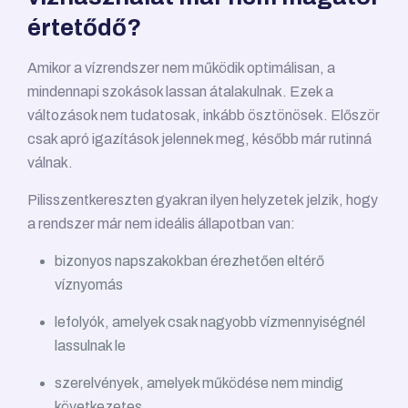
értetődő?
Amikor a vízrendszer nem működik optimálisan, a
mindennapi szokások lassan átalakulnak. Ezek a
változások nem tudatosak, inkább ösztönösek. Először
csak apró igazítások jelennek meg, később már rutinná
válnak.
Pilisszentkereszten gyakran ilyen helyzetek jelzik, hogy
a rendszer már nem ideális állapotban van:
bizonyos napszakokban érezhetően eltérő
víznyomás
lefolyók, amelyek csak nagyobb vízmennyiségnél
lassulnak le
szerelvények, amelyek működése nem mindig
következetes