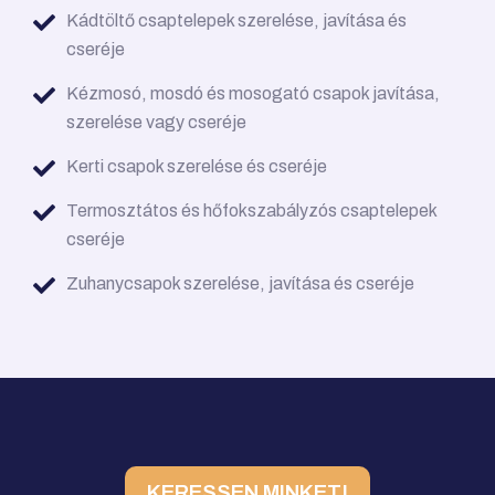
Kádtöltő csaptelepek szerelése, javítása és
cseréje
Kézmosó, mosdó és mosogató csapok javítása,
szerelése vagy cseréje
Kerti csapok szerelése és cseréje
Termosztátos és hőfokszabályzós csaptelepek
cseréje
Zuhanycsapok szerelése, javítása és cseréje
KERESSEN MINKET!