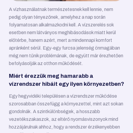
A vízhasználatnak természetesnek kell lennie, nem
pedig olyan tényezőnek, amelyhez a nap során
folyamatosan alkalmazkodni kell. A vízszerelés sok
esetben nem látványos meghibásodások miatt kerül
előtérbe, hanem azért, mert a mindennapi komfort
apránként sérül. Egy-egy furcsa jelenség önmagában
még nem tűnik problémának, de együtt már érezhetően
befolyásolják az otthon működését.
Miért érezzük meg hamarabb a
vízrendszer hibáit egy ilyen környezetben?
Egy hegyvidéki településen a vízrendszer működése
szorosabban összefügg a környezettel, mint azt sokan
gondolnák. A szintkülönbségek, a hosszabb
vezetékszakaszok, az eltérő nyomásviszonyok mind
hozzájárulnak ahhoz, hogy a rendszer érzékenyebben