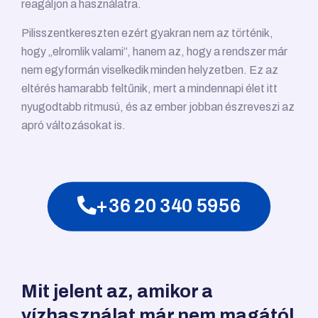
reagáljon a használatra.
Pilisszentkereszten ezért gyakran nem az történik,
hogy „elromlik valami”, hanem az, hogy a rendszer már
nem egyformán viselkedik minden helyzetben. Ez az
eltérés hamarabb feltűnik, mert a mindennapi élet itt
nyugodtabb ritmusú, és az ember jobban észreveszi az
apró változásokat is.
+36 20 340 5956
Mit jelent az, amikor a
vízhasználat már nem magától