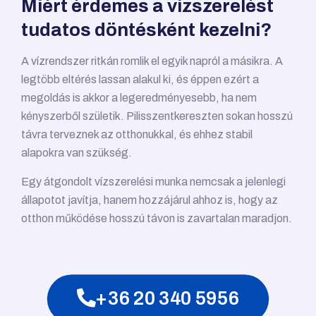
Miért érdemes a vízszerelést
tudatos döntésként kezelni?
A vízrendszer ritkán romlik el egyik napról a másikra. A
legtöbb eltérés lassan alakul ki, és éppen ezért a
megoldás is akkor a legeredményesebb, ha nem
kényszerből születik. Pilisszentkereszten sokan hosszú
távra terveznek az otthonukkal, és ehhez stabil
alapokra van szükség.
Egy átgondolt vízszerelési munka nemcsak a jelenlegi
állapotot javítja, hanem hozzájárul ahhoz is, hogy az
otthon működése hosszú távon is zavartalan maradjon.
+36 20 340 5956