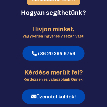
Hogyan segíthetünk?
Hívjon minket,
vagy kérjen ingyenes visszahívást!
+36 20 394 6756
Kérdése merült fel?
Kérdezzen és válaszolunk Önnek!
Üzenetet küldök!