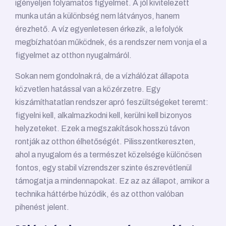
igényeljen folyamatos figyelmet. A jól kivitelezett
munka után a különbség nem látványos, hanem
érezhető. A víz egyenletesen érkezik, a lefolyók
megbízhatóan működnek, és a rendszer nem vonja el a
figyelmet az otthon nyugalmáról.
Sokan nem gondolnak rá, de a vízhálózat állapota
közvetlen hatással van a közérzetre. Egy
kiszámíthatatlan rendszer apró feszültségeket teremt:
figyelni kell, alkalmazkodni kell, kerülni kell bizonyos
helyzeteket. Ezek a megszakítások hosszú távon
rontják az otthon élhetőségét. Pilisszentkereszten,
ahol a nyugalom és a természet közelsége különösen
fontos, egy stabil vízrendszer szinte észrevétlenül
támogatja a mindennapokat. Ez az az állapot, amikor a
technika háttérbe húzódik, és az otthon valóban
pihenést jelent.