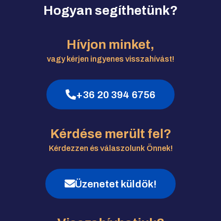
Hogyan segíthetünk?
Hívjon minket,
vagy kérjen ingyenes visszahívást!
+36 20 394 6756
Kérdése merült fel?
Kérdezzen és válaszolunk Önnek!
Üzenetet küldök!