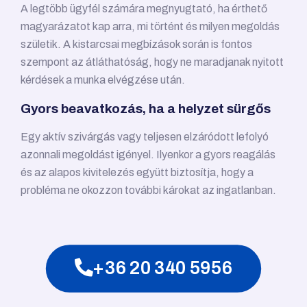
A legtöbb ügyfél számára megnyugtató, ha érthető
magyarázatot kap arra, mi történt és milyen megoldás
születik. A kistarcsai megbízások során is fontos
szempont az átláthatóság, hogy ne maradjanak nyitott
kérdések a munka elvégzése után.
Gyors beavatkozás, ha a helyzet sürgős
Egy aktív szivárgás vagy teljesen elzáródott lefolyó
azonnali megoldást igényel. Ilyenkor a gyors reagálás
és az alapos kivitelezés együtt biztosítja, hogy a
probléma ne okozzon további károkat az ingatlanban.
+36 20 340 5956