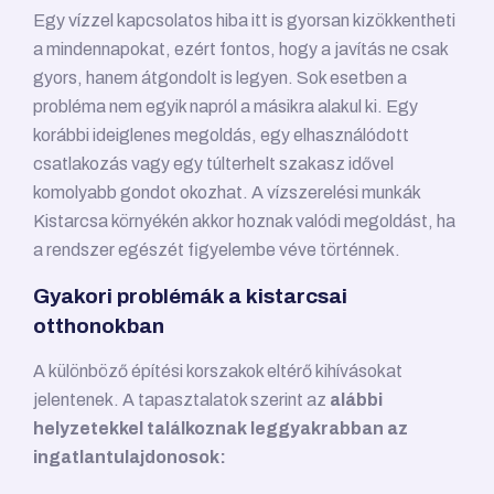
Egy vízzel kapcsolatos hiba itt is gyorsan kizökkentheti
a mindennapokat, ezért fontos, hogy a javítás ne csak
gyors, hanem átgondolt is legyen. Sok esetben a
probléma nem egyik napról a másikra alakul ki. Egy
korábbi ideiglenes megoldás, egy elhasználódott
csatlakozás vagy egy túlterhelt szakasz idővel
komolyabb gondot okozhat. A vízszerelési munkák
Kistarcsa környékén akkor hoznak valódi megoldást, ha
a rendszer egészét figyelembe véve történnek.
Gyakori problémák a kistarcsai
otthonokban
A különböző építési korszakok eltérő kihívásokat
jelentenek. A tapasztalatok szerint az
alábbi
helyzetekkel találkoznak leggyakrabban az
ingatlantulajdonosok: