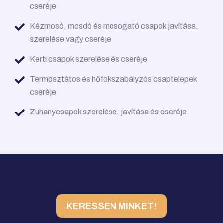
cseréje
Kézmosó, mosdó és mosogató csapok javítása,
szerelése vagy cseréje
Kerti csapok szerelése és cseréje
Termosztátos és hőfokszabályzós csaptelepek
cseréje
Zuhanycsapok szerelése, javítása és cseréje
KERESSEN MINKET!