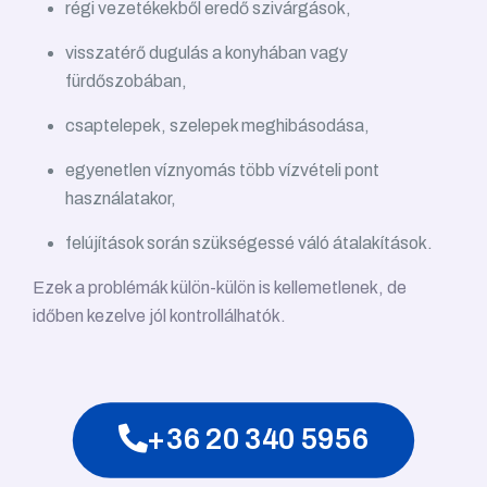
régi vezetékekből eredő szivárgások,
visszatérő dugulás a konyhában vagy
fürdőszobában,
csaptelepek, szelepek meghibásodása,
egyenetlen víznyomás több vízvételi pont
használatakor,
felújítások során szükségessé váló átalakítások.
Ezek a problémák külön-külön is kellemetlenek, de
időben kezelve jól kontrollálhatók.
+36 20 340 5956