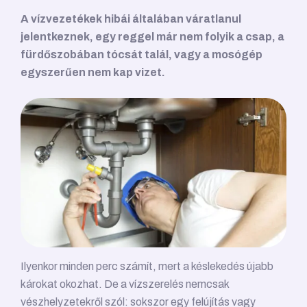
A vízvezetékek hibái általában váratlanul
jelentkeznek, egy reggel már nem folyik a csap, a
fürdőszobában tócsát talál, vagy a mosógép
egyszerűen nem kap vizet.
Ilyenkor minden perc számít, mert a késlekedés újabb
károkat okozhat. De a vízszerelés nemcsak
vészhelyzetekről szól: sokszor egy felújítás vagy