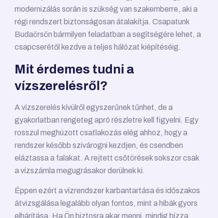
modernizálás során is szükség van szakemberre, aki a
régi rendszert biztonságosan átalakítja. Csapatunk
Budaörsön bármilyen feladatban a segítségére lehet, a
csapcserétől kezdve a teljes hálózat kiépítéséig.
Mit érdemes tudni a
vízszerelésről?
A vízszerelés kívülről egyszerűnek tűnhet, de a
gyakorlatban rengeteg apró részletre kell figyelni. Egy
rosszul meghúzott csatlakozás elég ahhoz, hogy a
rendszer később szivárogni kezdjen, és csendben
eláztassa a falakat. A rejtett csőtörések sokszor csak
a vízszámla megugrásakor derülnek ki.
Éppen ezért a vízrendszer karbantartása és időszakos
átvizsgálása legalább olyan fontos, mint a hibák gyors
elhárítása. Ha Ön biztosra akar menni, mindig bízza