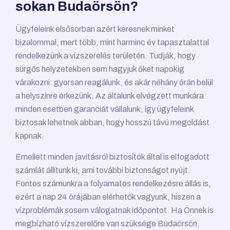
sokan Budaörsön?
Ügyfeleink elsősorban azért keresnek minket
bizalommal, mert több, mint harminc év tapasztalattal
rendelkezünk a vízszerelés területén. Tudják, hogy
sürgős helyzetekben sem hagyjuk őket napokig
várakozni: gyorsan reagálunk, és akár néhány órán belül
a helyszínre érkezünk. Az általunk elvégzett munkára
minden esetben garanciát vállalunk, így ügyfeleink
biztosak lehetnek abban, hogy hosszú távú megoldást
kapnak.
Emellett minden javításról biztosítók által is elfogadott
számlát állítunk ki, ami további biztonságot nyújt.
Fontos számunkra a folyamatos rendelkezésre állás is,
ezért a nap 24 órájában elérhetők vagyunk, hiszen a
vízproblémák sosem válogatnak időpontot. Ha Önnek is
megbízható vízszerelőre van szüksége Budaörsön,