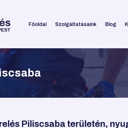
Főoldal
Szolgáltatásaink
Blog
K
liscsaba
elés Piliscsaba területén, ny