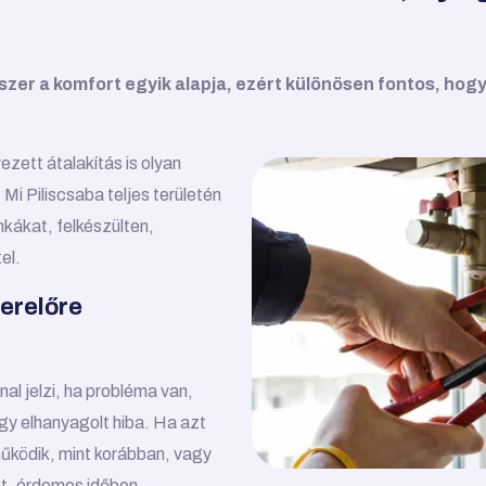
zer a komfort egyik alapja, ezért különösen fontos, hog
zett átalakítás is olyan
Mi Piliscsaba teljes területén
nkákat, felkészülten,
el.
erelőre
l jelzi, ha probléma van,
y elhanyagolt hiba. Ha azt
űködik, mint korábban, vagy
ket, érdemes időben