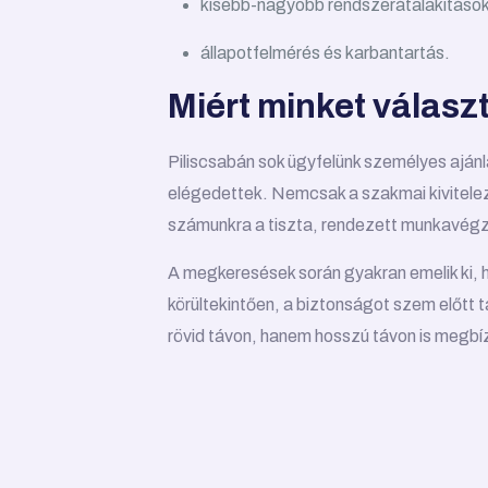
kisebb-nagyobb rendszerátalakítások
állapotfelmérés és karbantartás.
Miért minket válas
Piliscsabán sok ügyfelünk személyes aján
elégedettek. Nemcsak a szakmai kivitele
számunkra a tiszta, rendezett munkavégzé
A megkeresések során gyakran emelik ki, 
körültekintően, a biztonságot szem előtt
rövid távon, hanem hosszú távon is megbí