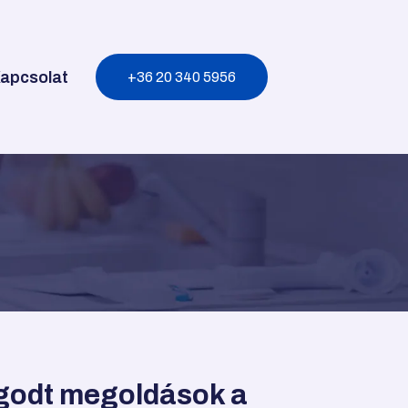
apcsolat
+36 20 340 5956
ugodt megoldások a