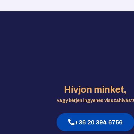
Hívjon minket,
vagy kérjen ingyenes visszahívást!
+36 20 394 6756