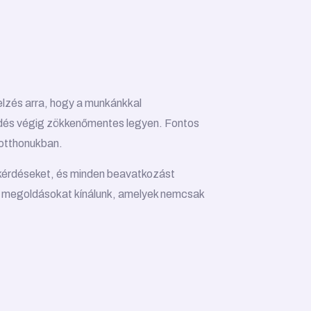
elzés arra, hogy a munkánkkal
ödés végig zökkenőmentes legyen. Fontos
 otthonukban.
 kérdéseket, és minden beavatkozást
an megoldásokat kínálunk, amelyek nemcsak