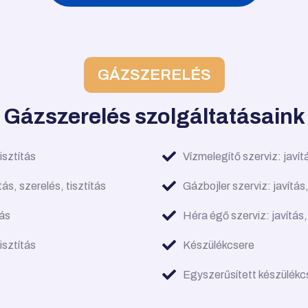
GÁZSZERELÉS
Gázszerelés szolgáltatásaink
isztítás
Vízmelegítő szerviz: javítá
s, szerelés, tisztítás
Gázbojler szerviz: javítás,
tás
Héra égő szerviz: javítás, 
isztítás
Készülékcsere
Egyszerűsített készülékc