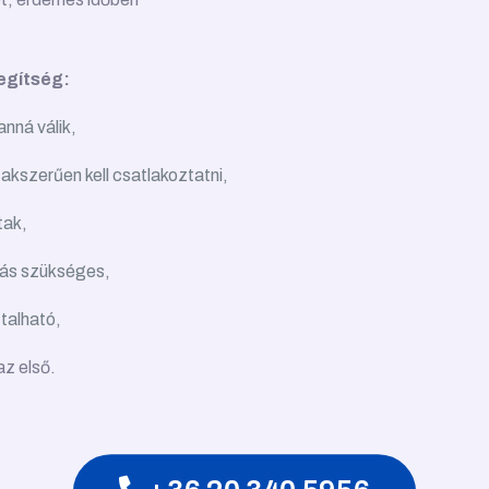
segítség:
nná válik,
zakszerűen kell csatlakoztatni,
tak,
tás szükséges,
talható,
az első.