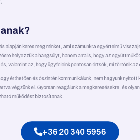
,
ztanak?
lás alapján keres meg minket, ami számunkra egyértelmű visszaj
zésre helyezzük a hangsúlyt, hanem arra is, hogy az együttműk
s, valamint az, hogy ügyfeleink pontosan értsék, mi történik az
hogy érthetően és őszintén kommunikálunk, nem hagyunk nyitott
 tartva végzünk el. Gyorsan reagálunk a megkeresésekre, és oly
zható működést biztosítanak.
+36 20 340 5956