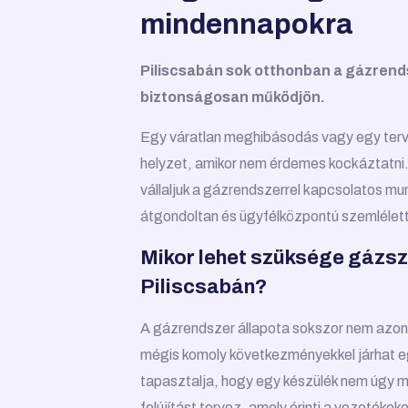
mindennapokra
Piliscsabán sok otthonban a gázrends
biztonságosan működjön.
Egy váratlan meghibásodás vagy egy terve
helyzet, amikor nem érdemes kockáztatni. 
vállaljuk a gázrendszerrel kapcsolatos mu
átgondoltan és ügyfélközpontú szemlélett
Mikor lehet szüksége gázsz
Piliscsabán?
A gázrendszer állapota sokszor nem azonna
mégis komoly következményekkel járhat eg
tapasztalja, hogy egy készülék nem úgy m
felújítást tervez, amely érinti a vezetéke