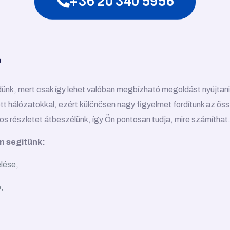
+36 20 340 5956
?
ünk, mert csak így lehet valóban megbízható megoldást nyújtani.
tt hálózatokkal, ezért különösen nagy figyelmet fordítunk az ös
tos részletet átbeszélünk, így Ön pontosan tudja, mire számíthat
n segítünk:
lése,
,