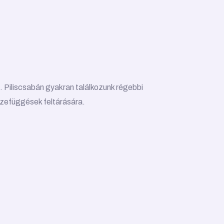
 Piliscsabán gyakran találkozunk régebbi
szefüggések feltárására.
.