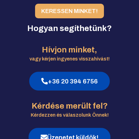
KERESSEN MINKET!
Hogyan segíthetünk?
Hívjon minket,
vagy kérjen ingyenes visszahívást!
+36 20 394 6756
Kérdése merült fel?
Kérdezzen és válaszolunk Önnek!
Üzenetet küldök!