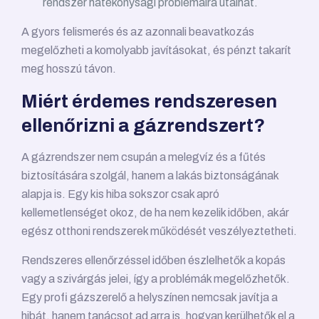
rendszer hatékonysági problémáira utalhat.
A gyors felismerés és az azonnali beavatkozás
megelőzheti a komolyabb javításokat, és pénzt takarít
meg hosszú távon.
Miért érdemes rendszeresen
ellenőrizni a gázrendszert?
A gázrendszer nem csupán a melegvíz és a fűtés
biztosítására szolgál, hanem a lakás biztonságának
alapja is. Egy kis hiba sokszor csak apró
kellemetlenséget okoz, de ha nem kezelik időben, akár
egész otthoni rendszerek működését veszélyeztetheti.
Rendszeres ellenőrzéssel időben észlelhetők a kopás
vagy a szivárgás jelei, így a problémák megelőzhetők.
Egy profi gázszerelő a helyszínen nemcsak javítja a
hibát, hanem tanácsot ad arra is, hogyan kerülhetők el a