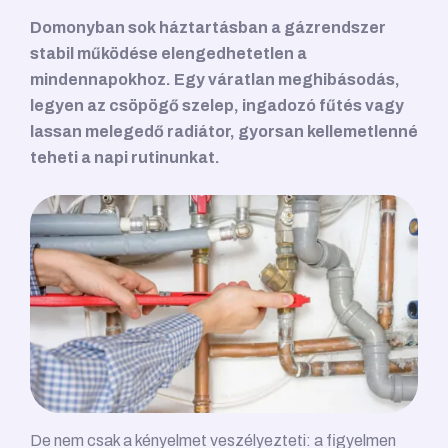
Domonyban sok háztartásban a gázrendszer
stabil működése elengedhetetlen a
mindennapokhoz. Egy váratlan meghibásodás,
legyen az csöpögő szelep, ingadozó fűtés vagy
lassan melegedő radiátor, gyorsan kellemetlenné
teheti a napi rutinunkat.
De nem csak a kényelmet veszélyezteti: a figyelmen