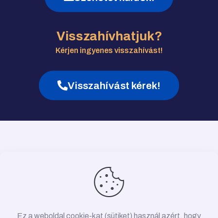
Visszahívhatjuk?
Kérjen ingyenes visszahívást!
Visszahívást kérek!
Ez a weboldal cookie-kat (sütiket) használ azért, hogy