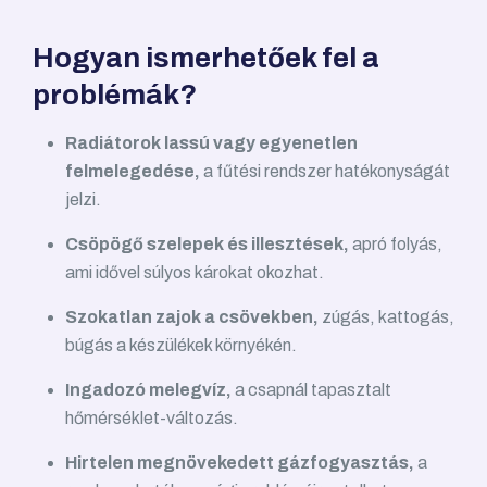
Hogyan ismerhetőek fel a
problémák?
Radiátorok lassú vagy egyenetlen
felmelegedése,
a fűtési rendszer hatékonyságát
jelzi.
Csöpögő szelepek és illesztések,
apró folyás,
ami idővel súlyos károkat okozhat.
Szokatlan zajok a csövekben,
zúgás, kattogás,
búgás a készülékek környékén.
Ingadozó melegvíz,
a csapnál tapasztalt
hőmérséklet-változás.
Hirtelen megnövekedett gázfogyasztás,
a