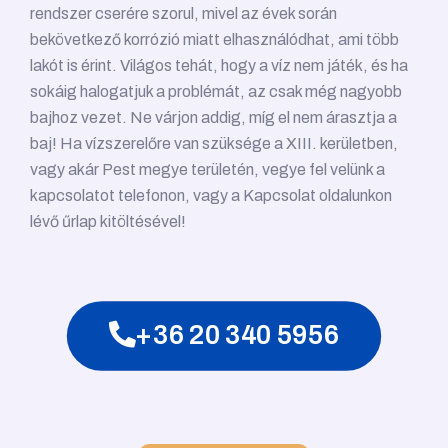
rendszer cserére szorul, mivel az évek során
bekövetkező korrózió miatt elhasználódhat, ami több
lakót is érint. Világos tehát, hogy a víz nem játék, és ha
sokáig halogatjuk a problémát, az csak még nagyobb
bajhoz vezet. Ne várjon addig, míg el nem árasztja a
baj! Ha vízszerelőre van szüksége a XIII. kerületben,
vagy akár Pest megye területén, vegye fel velünk a
kapcsolatot telefonon, vagy a Kapcsolat oldalunkon
lévő űrlap kitöltésével!
+36 20 340 5956