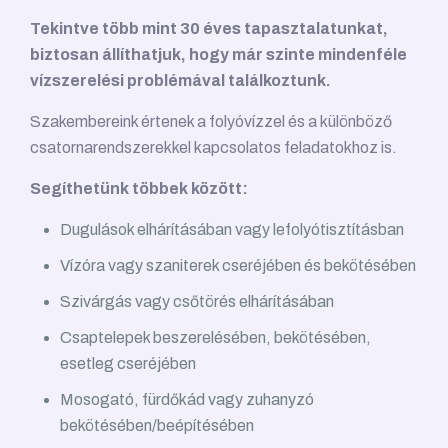
Tekintve több mint 30 éves tapasztalatunkat,
biztosan állíthatjuk, hogy már szinte mindenféle
vízszerelési problémával találkoztunk.
Szakembereink értenek a folyóvízzel és a különböző
csatornarendszerekkel kapcsolatos feladatokhoz is.
Segíthetünk többek között:
Dugulások elhárításában vagy lefolyótisztításban
Vízóra vagy szaniterek cseréjében és bekötésében
Szivárgás vagy csőtörés elhárításában
Csaptelepek beszerelésében, bekötésében,
esetleg cseréjében
Mosogató, fürdőkád vagy zuhanyzó
bekötésében/beépítésében