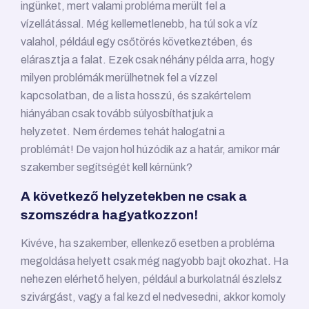
ingünket, mert valami probléma merült fel a
vízellátással. Még kellemetlenebb, ha túl sok a víz
valahol, például egy csőtörés következtében, és
elárasztja a falat. Ezek csak néhány példa arra, hogy
milyen problémák merülhetnek fel a vízzel
kapcsolatban, de a lista hosszú, és szakértelem
hiányában csak tovább súlyosbíthatjuk a
helyzetet. Nem érdemes tehát halogatni a
problémát! De vajon hol húzódik az a határ, amikor már
szakember segítségét kell kérnünk?
A következő helyzetekben ne csak a
szomszédra hagyatkozzon!
Kivéve, ha szakember, ellenkező esetben a probléma
megoldása helyett csak még nagyobb bajt okozhat. Ha
nehezen elérhető helyen, például a burkolatnál észlelsz
szivárgást, vagy a fal kezd el nedvesedni, akkor komoly