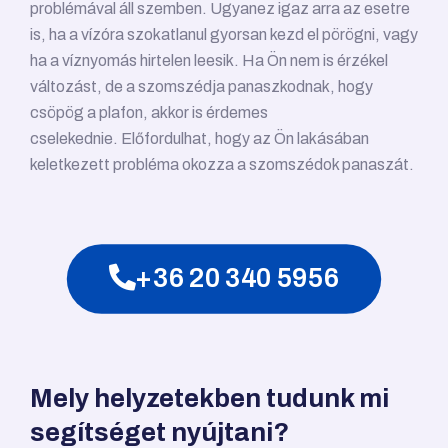
problémával áll szemben. Ugyanez igaz arra az esetre
is, ha a vízóra szokatlanul gyorsan kezd el pörögni, vagy
ha a víznyomás hirtelen leesik. Ha Ön nem is érzékel
változást, de a szomszédja panaszkodnak, hogy
csöpög a plafon, akkor is érdemes
cselekednie. Előfordulhat, hogy az Ön lakásában
keletkezett probléma okozza a szomszédok panaszát.
+36 20 340 5956
Mely helyzetekben tudunk mi
segítséget nyújtani?