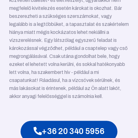
közvetlen baleset- és életveszélyt, ugyanakkor nem
megfelelő kivitelezés esetén károkat is okozhat. Bár
beszerezheti a szükséges szerszámokat, vagy
legalább is a legtöbbüket, a tapasztalat és szakértelem
hiánya miatt mégis kockázatos lehet nekiállni a
vízszerelésnek. Egy látszólag egyszerű feladat is
károkozással végződhet, például a csaptelep vagy cső
megrongálásával. Csak utána gondolhat bele, hogy
ezeket el lehetett volna kerülni, és sokkal hatékonyabb
lett volna, ha szakembert hív - például a mi
csapatunkat! Ráadásul, ha a vízcsövek sérülnek, és
más lakásokat is érintenek, például az Ön alatt lakót,
akkor anyagi felelősséggel is számolnia kell.
+36 20 340 5956