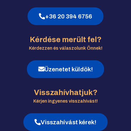
+36 20 394 6756
Kérdése merült fel?
Kérdezzen és válaszolunk Önnek!
Üzenetet küldök!
Visszahívhatjuk?
Kérjen ingyenes visszahívást!
Visszahívást kérek!