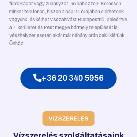
fürdőkádat vagy zuhanyzót, ne habozzon! Keressen
minket telefonon, hiszen a nap 24 órájában elérhetőek
vagyunk, és kérhet visszahívást Budapestről, beleértve
a 7. kerületet és Pest megye bármely települését is!
Vészhelyzet esetén akár már néhány órán belül kiérünk
Önhöz!
+36 20 340 5956
VÍZSZERELÉS
Vízszerelés szolgáltatásaink