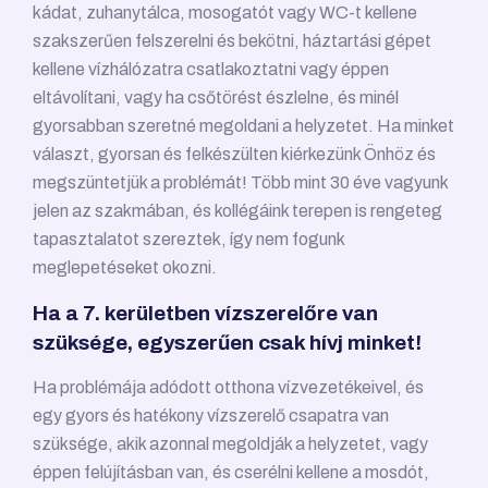
kádat, zuhanytálca, mosogatót vagy WC-t kellene
szakszerűen felszerelni és bekötni, háztartási gépet
kellene vízhálózatra csatlakoztatni vagy éppen
eltávolítani, vagy ha csőtörést észlelne, és minél
gyorsabban szeretné megoldani a helyzetet. Ha minket
választ, gyorsan és felkészülten kiérkezünk Önhöz és
megszüntetjük a problémát! Több mint 30 éve vagyunk
jelen az szakmában, és kollégáink terepen is rengeteg
tapasztalatot szereztek, így nem fogunk
meglepetéseket okozni.
Ha a 7. kerületben vízszerelőre van
szüksége, egyszerűen csak hívj minket!
Ha problémája adódott otthona vízvezetékeivel, és
egy gyors és hatékony vízszerelő csapatra van
szüksége, akik azonnal megoldják a helyzetet, vagy
éppen felújításban van, és cserélni kellene a mosdót,