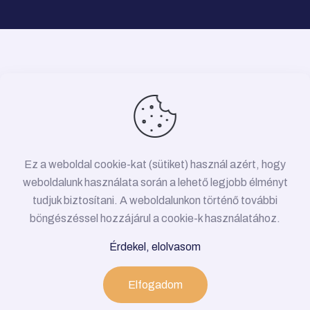
Ez a weboldal cookie-kat (sütiket) használ azért, hogy
weboldalunk használata során a lehető legjobb élményt
tudjuk biztosítani. A weboldalunkon történő további
böngészéssel hozzájárul a cookie-k használatához.
© 2026 Víz-, gáz-, fűtésszerelés Budapest •
Érdekel, elolvasom
Minden jog fenntartva!
Adatkezelési Tájékoztató
Elfogadom