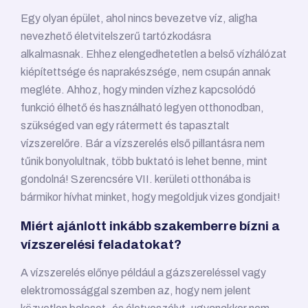
Egy olyan épület, ahol nincs bevezetve víz, aligha
nevezhető életvitelszerű tartózkodásra
alkalmasnak. Ehhez elengedhetetlen a belső vízhálózat
kiépítettsége és naprakészsége, nem csupán annak
megléte. Ahhoz, hogy minden vízhez kapcsolódó
funkció élhető és használható legyen otthonodban,
szükséged van egy rátermett és tapasztalt
vízszerelőre. Bár a vízszerelés első pillantásra nem
tűnik bonyolultnak, több buktató is lehet benne, mint
gondolná! Szerencsére VII. kerületi otthonába is
bármikor hívhat minket, hogy megoldjuk vizes gondjait!
Miért ajánlott inkább szakemberre bízni a
vízszerelési feladatokat?
A vízszerelés előnye például a gázszereléssel vagy
elektromossággal szemben az, hogy nem jelent