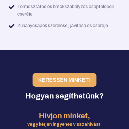
Termosztátos és hőfokszabályzós csaptelepek
cseréje
Zuhanycsapok szerelése, javítása és cseréje
KERESSEN MINKET!
Hogyan segíthetünk?
Hívjon minket,
vagy kérjen ingyenes visszahívást!