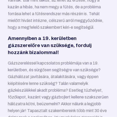
vannak. Bár mint laikus, az lehet az érzése, hogy a
kazán a hibás, ha nem megy a fűtés, de a probléma
forrása lehet a fűtésrendszer más részén is. Tehát
mielőtt hívást intézne, célszerű arról meggyőződnie,
hogy a megfelelő szakembert kéri-e segítségül.
Amennyiben a 19. kerületben
gázszerelőre van szüksége, fordulj
hozzánk bizalommal!
Gázszereléssel kapcsolatos problémája van a 19.
kerületben, és sürgősen segítségre van szüksége?
Gázhálózat javítására, átalakítására, vagy éppen
kiépítésére lenne szükség? Talán valamelyik
gázkészülékkel akadt probléma? Esetleg tűzhelyet,
főzőlapot, kazánt vagy gázbojlert kellene szakszerűen
hálózatra kötni, beüzemelni? Akkor nálunk a legjobb
helyen jár! Tapasztalt szakembereink több mint 30 éve