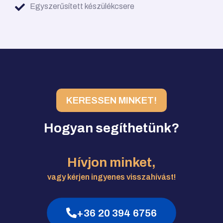
Egyszerűsített készülékcsere
KERESSEN MINKET!
Hogyan segíthetünk?
Hívjon minket,
vagy kérjen ingyenes visszahívást!
+36 20 394 6756