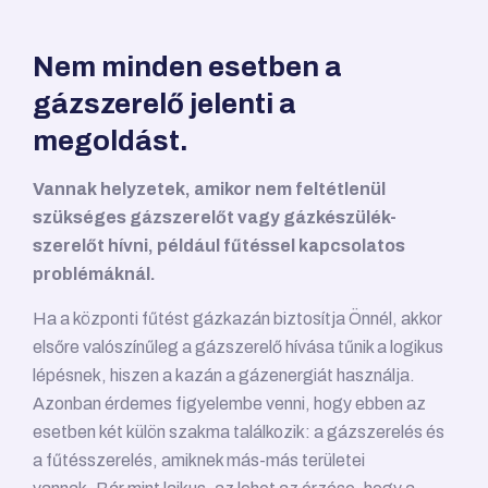
Nem minden esetben a
gázszerelő jelenti a
megoldást.
Vannak helyzetek, amikor nem feltétlenül
szükséges gázszerelőt vagy gázkészülék-
szerelőt hívni, például fűtéssel kapcsolatos
problémáknál.
Ha a központi fűtést gázkazán biztosítja Önnél, akkor
elsőre valószínűleg a gázszerelő hívása tűnik a logikus
lépésnek, hiszen a kazán a gázenergiát használja.
Azonban érdemes figyelembe venni, hogy ebben az
esetben két külön szakma találkozik: a gázszerelés és
a fűtésszerelés, amiknek más-más területei