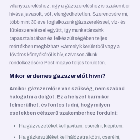
villanyszereléshez, úgy a gázszereléshez is szakember
hívása javasolt, sőt, elengedhetetlen. Szerencsére mi,
több mint 30 éve foglalkozunk gázszereléssel, víz- és
fűtésszereléssel együtt, így munkatársaink
tapasztalatában és felkészültségében teljes
mértékben megbízhat! Bármelyik kerületből vagy a
főváros környékéről is hív, szívesen állunk
rendelkezésére Pest megye teljes területén.
Mikor érdemes gázszerelőt hívni?
Amikor gázszerelőre van szükség, nem szabad
halogatni a dolgot. Ez a helyzet bármikor
felmerülhet, és fontos tudni, hogy milyen
esetekben célszerű szakemberhez fordulni:
Ha gázvezetéket kell javítani, cserélni, kiépíteni.
Ha gázkészüléket kell hálózatra kötni, cserélni,