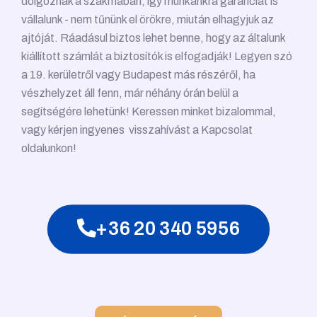
dolgoznak a szakmában, így munkánkra garanciát is
vállalunk - nem tűnünk el örökre, miután elhagyjuk az
ajtóját. Ráadásul biztos lehet benne, hogy az általunk
kiállított számlát a biztosítók is elfogadják! Legyen szó
a 19. kerületről vagy Budapest más részéről, ha
vészhelyzet áll fenn, már néhány órán belül a
segítségére lehetünk! Keressen minket bizalommal,
vagy kérjen ingyenes visszahívást a Kapcsolat
oldalunkon!
+36 20 340 5956