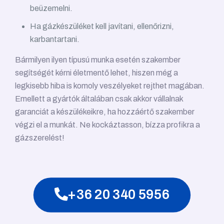
beüzemelni.
Ha gázkészüléket kell javítani, ellenőrizni,
karbantartani.
Bármilyen ilyen típusú munka esetén szakember
segítségét kérni életmentő lehet, hiszen még a
legkisebb hiba is komoly veszélyeket rejthet magában.
Emellett a gyártók általában csak akkor vállalnak
garanciát a készülékeikre, ha hozzáértő szakember
végzi el a munkát. Ne kockáztasson, bízza profikra a
gázszerelést!
+36 20 340 5956