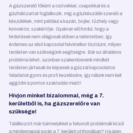
A gázszerelő főként a csövekkel, csapokkal és a
gázhálózattal foglalkozik, míg a gázkészülék szerelő a
készülékek, mint például a kazán, bojler, tűzhely vagy
konvektor, szakértője. Gyakran előfordul, hogy a
hirdetések nem világosak ebben a tekintetben, így
érdemes az első kapcsolatfelvételkor tisztázni, milyen
területen van szükségünk segítségre. Bár ez általános
probléma lehet, azonban szakembereink mindkét
területen jártasak és képesek a gázzal kapcsolatos
feladatok gyors és profi kezelésére, így nálunk nem kell
aggódni a pontos szaktudás miatt!
Hívjon minket bizalommal, még a 7.
kerületből is, ha gázszerelőre van
szüksége!
Találkozott már bármelyikkel a felsorolt problémák közül
a mindennapjai során a 7. kerületi otthonában? Ha igen,