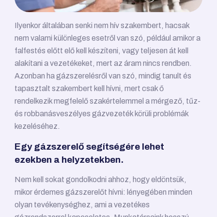
Ilyenkor általában senki nem hív szakembert, hacsak
nem valami különleges esetről van szó, például amikor a
falfestés előtt elő kell készíteni, vagy teljesen át kell
alakítani a vezetékeket, mert az áram nincs rendben.
Azonban ha gázszerelésről van szó, mindig tanult és
tapasztalt szakembert kell hívni, mert csak ő
rendelkezik megfelelő szakértelemmel a mérgező, tűz-
és robbanásveszélyes gázvezeték körüli problémák
kezeléséhez.
Egy gázszerelő segítségére lehet
ezekben a helyzetekben.
Nem kell sokat gondolkodni ahhoz, hogy eldöntsük,
mikor érdemes gázszerelőt hívni: lényegében minden
olyan tevékenységhez, ami a vezetékes