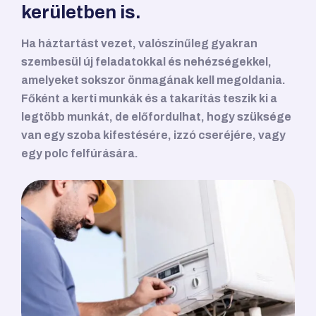
kerületben is.
Ha háztartást vezet, valószínűleg gyakran
szembesül új feladatokkal és nehézségekkel,
amelyeket sokszor önmagának kell megoldania.
Főként a kerti munkák és a takarítás teszik ki a
legtöbb munkát, de előfordulhat, hogy szüksége
van egy szoba kifestésére, izzó cseréjére, vagy
egy polc felfúrására.