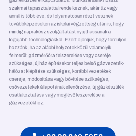
gázrendszerrel kapcsolatos. Munkatársaink hosszú
szakmai tapasztalattal rendelkeznek, akár tíz vagy
annál is több éve, és folyamatosan részt vesznek
továbbképzéseken az iskolai végzettség után is, hogy
mindig naprakész szolgáltatást nyújthassanak a
legújabb technológiákkal. Ezért ajánljuk, hogy forduljon
hozzánk, ha az alábbi helyzetek közül valamelyik
felmerül: gázmérőóra felszerelése vagy cseréje
szükséges, új ház építésekor teljes belső gázvezeték-
hálózat kiépítése szükséges, korábbi vezetékek
cseréje, módosítása vagy bővítése szükséges,
csővezetékek állapotának ellenőrzése, új gázkészülék
csatlakoztatása vagy meglévő leszerelése a
gázvezetékhez.