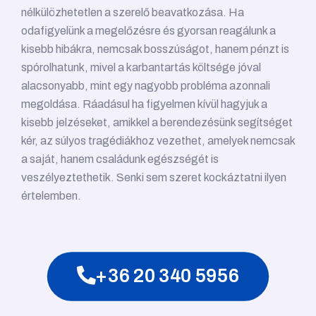
nélkülözhetetlen a szerelő beavatkozása. Ha
odafigyelünk a megelőzésre és gyorsan reagálunk a
kisebb hibákra, nemcsak bosszúságot, hanem pénzt is
spórolhatunk, mivel a karbantartás költsége jóval
alacsonyabb, mint egy nagyobb probléma azonnali
megoldása. Ráadásul ha figyelmen kívül hagyjuk a
kisebb jelzéseket, amikkel a berendezésünk segítséget
kér, az súlyos tragédiákhoz vezethet, amelyek nemcsak
a saját, hanem családunk egészségét is
veszélyeztethetik. Senki sem szeret kockáztatni ilyen
értelemben.
+36 20 340 5956