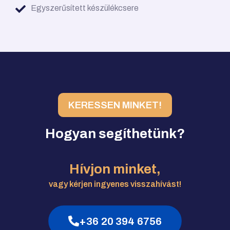
Egyszerűsített készülékcsere
KERESSEN MINKET!
Hogyan segíthetünk?
Hívjon minket,
vagy kérjen ingyenes visszahívást!
+36 20 394 6756