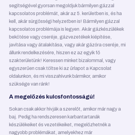
segítségével gyorsan megoldjuk bármilyen gázzal
kapcsolatos problémát, akár az 5. kerületben is, és ha
kell, akár sürgősségi helyzetben is! Bármilyen gázzal
kapcsolatos problémája is legyen. Akár gázkészülékek
bekötése vagy cseréje, gázvezetékek kiépítése,
javítása vagy átalakítása, vagy akár gázóra cseréje, mi
állunk rendelkezésére, hiszen ez az egyik fő
szakterületünk! Keressen minket bizalommal, vagy
egyszerűen csak töltse ki az űrlapot a Kapcsolat
oldalunkon, és mi visszahívunk bármikor, amikor
szüksége van ránk!
A megelőzés kulcsfontosságú!
Sokan csak akkor hívják a szerelőt, amikor már nagy a
baj. Pedig ha rendszeresen karbantartanák
készülékeiket és vezetékeiket, megelőzhetnék a
nagyobb problémákat, amelyekhez már