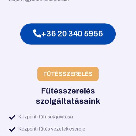
+36 20 340 5956
FŰTÉSSZERELÉS
Fűtésszerelés
szolgáltatásaink
Központi fűtések javítása
Központi fűtés vezeték cseréje