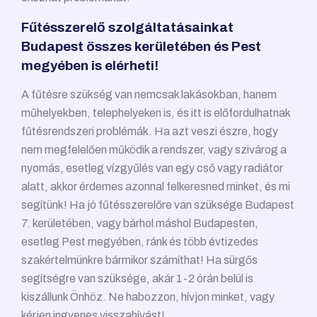
Fűtésszerelő szolgáltatásainkat
Budapest összes kerületében és Pest
megyében is elérheti!
A fűtésre szükség van nemcsak lakásokban, hanem
műhelyekben, telephelyeken is, és itt is előfordulhatnak
fűtésrendszeri problémák. Ha azt veszi észre, hogy
nem megfelelően működik a rendszer, vagy szivárog a
nyomás, esetleg vízgyűlés van egy cső vagy radiátor
alatt, akkor érdemes azonnal felkeresned minket, és mi
segítünk! Ha jó fűtésszerelőre van szüksége Budapest
7. kerületében, vagy bárhol máshol Budapesten,
esetleg Pest megyében, ránk és több évtizedes
szakértelmünkre bármikor számíthat! Ha sürgős
segítségre van szüksége, akár 1-2 órán belül is
kiszállunk Önhöz. Ne habozzon, hívjon minket, vagy
kérjen ingyenes visszahívást!