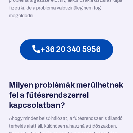
problémára gázszerelőt hív, akkor csak a kiszállási díjat
fizeti ki, de a probléma valószínűleg nem fog
megoldódni.
+36 20 340 5956
Milyen problémák merülhetnek
fel a fűtésrendszerrel
kapcsolatban?
Ahogy minden belső hálózat, a fűtésrendszer is állandó
terhelés alatt áll, különösen a használati időszakban.