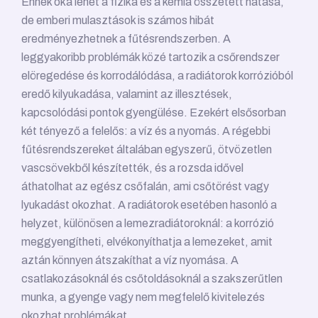
Ennek oka lehet a fizika és a kémia összetett hatása,
de emberi mulasztások is számos hibát
eredményezhetnek a fűtésrendszerben. A
leggyakoribb problémák közé tartozik a csőrendszer
elöregedése és korrodálódása, a radiátorok korrózióból
eredő kilyukadása, valamint az illesztések,
kapcsolódási pontok gyengülése. Ezekért elsősorban
két tényező a felelős: a víz és a nyomás. A régebbi
fűtésrendszereket általában egyszerű, ötvözetlen
vascsövekből készítették, és a rozsda idővel
áthatolhat az egész csőfalán, ami csőtörést vagy
lyukadást okozhat. A radiátorok esetében hasonló a
helyzet, különösen a lemezradiátoroknál: a korrózió
meggyengítheti, elvékonyíthatja a lemezeket, amit
aztán könnyen átszakíthat a víz nyomása. A
csatlakozásoknál és csőtoldásoknál a szakszerűtlen
munka, a gyenge vagy nem megfelelő kivitelezés
okozhat problémákat.