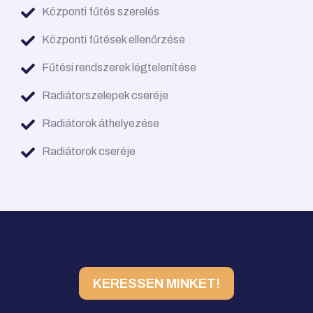
Központi fűtés szerelés
Központi fűtések ellenőrzése
Fűtési rendszerek légtelenítése
Radiátorszelepek cseréje
Radiátorok áthelyezése
Radiátorok cseréje
KERESSEN MINKET!