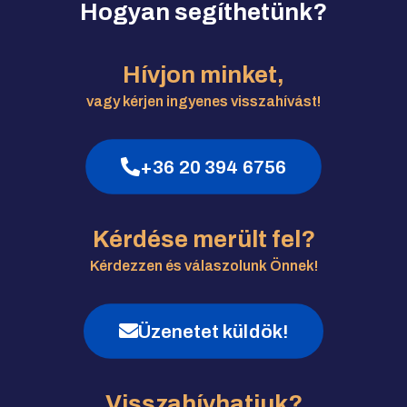
Hogyan segíthetünk?
Hívjon minket,
vagy kérjen ingyenes visszahívást!
+36 20 394 6756
Kérdése merült fel?
Kérdezzen és válaszolunk Önnek!
Üzenetet küldök!
Visszahívhatjuk?