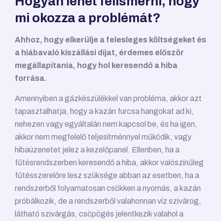
Hogyan lehet felismerni, hogy
mi okozza a problémát?
Ahhoz, hogy elkerülje a felesleges költségeket és
a hiábavaló kiszállási díjat, érdemes először
megállapítania, hogy hol keresendő a hiba
forrása.
Amennyiben a gázkészülékkel van probléma, akkor azt
tapasztalhatja, hogy a kazán furcsa hangokat ad ki,
nehezen vagy egyáltalán nem kapcsol be, és ha igen,
akkor nem megfelelő teljesítménnyel működik, vagy
hibaüzenetet jelez a kezelőpanel. Ellenben, ha a
fűtésrendszerben keresendő a hiba, akkor valószínűleg
fűtésszerelőre lesz szüksége abban az esetben, ha a
rendszerből folyamatosan csökken a nyomás, a kazán
próbálkozik, de a rendszerből valahonnan víz szivárog,
látható szivárgás, csöpögés jelentkezik valahol a