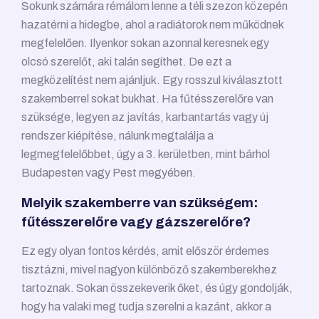
Sokunk számára rémálom lenne a téli szezon közepén
hazatérni a hidegbe, ahol a radiátorok nem működnek
megfelelően. Ilyenkor sokan azonnal keresnek egy
olcsó szerelőt, aki talán segíthet. De ezt a
megközelítést nem ajánljuk. Egy rosszul kiválasztott
szakemberrel sokat bukhat. Ha fűtésszerelőre van
szüksége, legyen az javítás, karbantartás vagy új
rendszer kiépítése, nálunk megtalálja a
legmegfelelőbbet, úgy a 3. kerületben, mint bárhol
Budapesten vagy Pest megyében.
Melyik szakemberre van szükségem:
fűtésszerelőre vagy gázszerelőre?
Ez egy olyan fontos kérdés, amit először érdemes
tisztázni, mivel nagyon különböző szakemberekhez
tartoznak. Sokan összekeverik őket, és úgy gondolják,
hogy ha valaki meg tudja szerelni a kazánt, akkor a