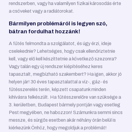
rendszerben, vagy ha valamilyen fizikai károsodás érte
a csöveket vagy a radiátorokat.
Bármilyen problémáról is legyen szó,
bátran fordulhat hozzánk!
A fűtés felmondta a szolgálatot, és úgy érzi, ideje
cselekednie? Lehetséges, hogy csak ellenőriztetnie
kell, vagy elő kell készíttetnie a következő szezonra?
Vagy talán egy új rendszer kiépítéséhez keres
tapasztalt, megbízható szakembert? Ha igen, akkor jó
helyen jár! 30 éves tapasztalattal a víz-, gáz- és
fűtésszerelés terén, képzett csapatunk minden
kihívásra felkészült. Ha fűtésszerelőre van szüksége a
3. kerületben, Budapest bármely pontján vagy esetleg
Pest megyében, ne habozzon! Számunkra semmi sincs
messze, és sürgős esetben akár néhány órán belül is
kiérkezünk Önhöz, hogy megoldjuk a problémát!