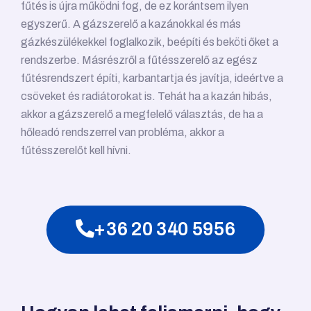
fűtés is újra működni fog, de ez korántsem ilyen
egyszerű. A gázszerelő a kazánokkal és más
gázkészülékekkel foglalkozik, beépíti és beköti őket a
rendszerbe. Másrészről a fűtésszerelő az egész
fűtésrendszert építi, karbantartja és javítja, ideértve a
csöveket és radiátorokat is. Tehát ha a kazán hibás,
akkor a gázszerelő a megfelelő választás, de ha a
hőleadó rendszerrel van probléma, akkor a
fűtésszerelőt kell hívni.
+36 20 340 5956