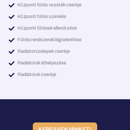
Központi fűtés vezeték cseréje
Központi fűtés szerelés
Központi fűtések ellenőrzése
Fűtési rendszerek légtelenítése
Radiátorszelepek cseréje
Radiátorok áthelyezése
Radiátorok cseréje
KERESSEN MINKET!