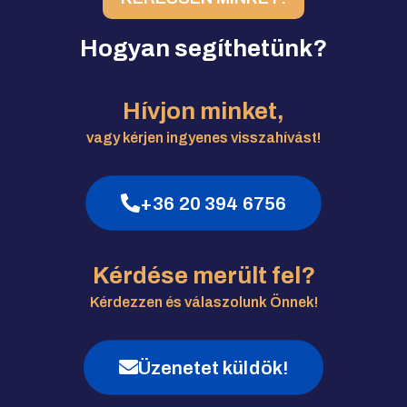
Hogyan segíthetünk?
Hívjon minket,
vagy kérjen ingyenes visszahívást!
+36 20 394 6756
Kérdése merült fel?
Kérdezzen és válaszolunk Önnek!
Üzenetet küldök!