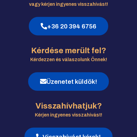
vagy kérjen ingyenes visszahívást!
+36 20 394 6756
Kérdése merült fel?
Kérdezzen és válaszolunk Önnek!
Üzenetet küldök!
Visszahívhatjuk?
Kérjen ingyenes visszahívást!
Visszahívást kérek!