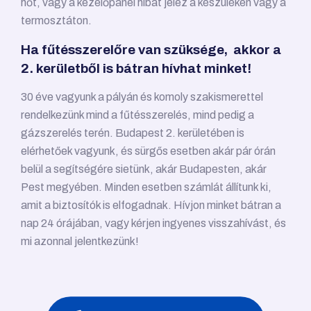
hőt, vagy a kezelőpanel hibát jelez a készüléken vagy a
termosztáton.
Ha fűtésszerelőre van szüksége, akkor a
2. kerületből is bátran hívhat minket!
30 éve vagyunk a pályán és komoly szakismerettel
rendelkezünk mind a fűtésszerelés, mind pedig a
gázszerelés terén. Budapest 2. kerületében is
elérhetőek vagyunk, és sürgős esetben akár pár órán
belül a segítségére sietünk, akár Budapesten, akár
Pest megyében. Minden esetben számlát állítunk ki,
amit a biztosítók is elfogadnak. Hívjon minket bátran a
nap 24 órájában, vagy kérjen ingyenes visszahívást, és
mi azonnal jelentkezünk!