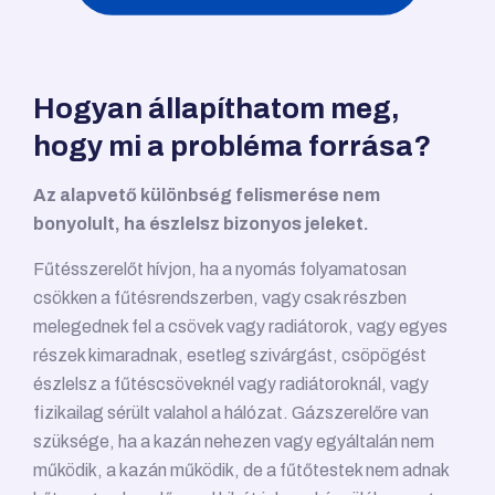
Hogyan állapíthatom meg,
hogy mi a probléma forrása?
Az alapvető különbség felismerése nem
bonyolult, ha észlelsz bizonyos jeleket.
Fűtésszerelőt hívjon, ha a nyomás folyamatosan
csökken a fűtésrendszerben, vagy csak részben
melegednek fel a csövek vagy radiátorok, vagy egyes
részek kimaradnak, esetleg szivárgást, csöpögést
észlelsz a fűtéscsöveknél vagy radiátoroknál, vagy
fizikailag sérült valahol a hálózat. Gázszerelőre van
szüksége, ha a kazán nehezen vagy egyáltalán nem
működik, a kazán működik, de a fűtőtestek nem adnak