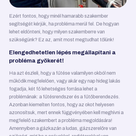
Ezért fontos, hogy minél hamarabb szakember
segítségét kérjük, ha probléma merül fel. De hogyan
lehet eldönteni, hogy milyen szakemberre van
szükségünk? Ez az, amit most megtudhat tőlünk!
Elengedhetetlen lépés megállapítani a
probléma gyökerét!
Ha azt észleli, hogy a fűtése valamilyen okból nem
működik megfelelően, vagy akár egy nap hideg lakás
fogadja, két fő lehetséges forrása lehet a
problémának: a fűtésrendszer és a fűtőberendezés.
Azonban kiemelten fontos, hogy az okot helyesen
azonosítsuk, mert ennek függvényében kell meghívni a
megfelelő szakembert a probléma megoldására!
Amennyiben a gázkazán a ludas, gázszerelőre van