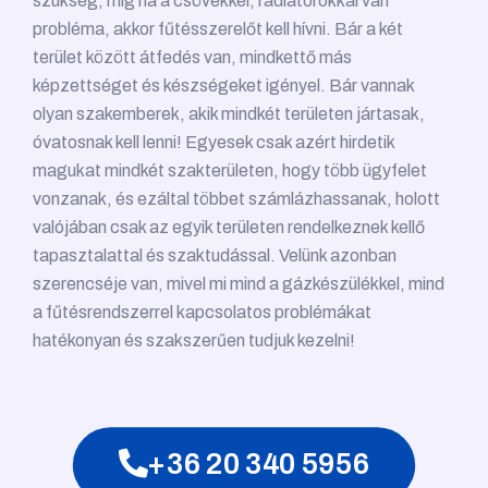
szükség, míg ha a csövekkel, radiátorokkal van
probléma, akkor fűtésszerelőt kell hívni. Bár a két
terület között átfedés van, mindkettő más
képzettséget és készségeket igényel. Bár vannak
olyan szakemberek, akik mindkét területen jártasak,
óvatosnak kell lenni! Egyesek csak azért hirdetik
magukat mindkét szakterületen, hogy több ügyfelet
vonzanak, és ezáltal többet számlázhassanak, holott
valójában csak az egyik területen rendelkeznek kellő
tapasztalattal és szaktudással. Velünk azonban
szerencséje van, mivel mi mind a gázkészülékkel, mind
a fűtésrendszerrel kapcsolatos problémákat
hatékonyan és szakszerűen tudjuk kezelni!
+36 20 340 5956