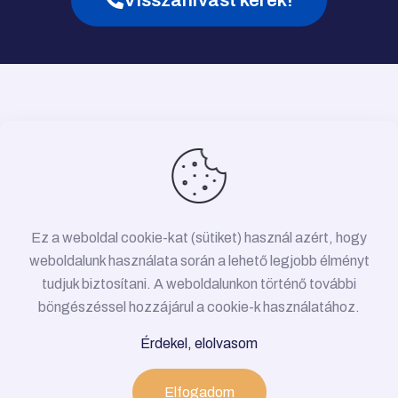
Ez a weboldal cookie-kat (sütiket) használ azért, hogy
weboldalunk használata során a lehető legjobb élményt
tudjuk biztosítani. A weboldalunkon történő további
böngészéssel hozzájárul a cookie-k használatához.
© 2026 Víz-, gáz-, fűtésszerelés Budapest •
Érdekel, elolvasom
Minden jog fenntartva!
Adatkezelési Tájékoztató
Elfogadom